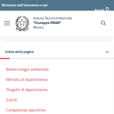
Vai al menu di navigazione
Vai ai contenuti
Vai al footer
Ministero dell'Istruzione e del
Accedi
Merito
Istituto Tecnico Industriale
"Giuseppe OMAR"
Novara
Indice della pagina
Biotecnologie ambientali
Minisito di dipartimento
Progetti di dipartimento
Eventi
Competenze specifiche