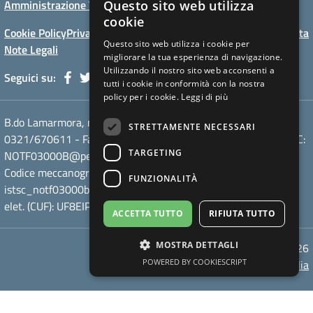
Amministrazione Trasparente
Albo online
Privacy Policy
Questo sito web utilizza
cookie
Cookie Policy
Privacy Policy website
Dichiarazioni di accessibilita
Questo sito web utilizza i cookie per
Note Legali
migliorare la tua esperienza di navigazione.
Utilizzando il nostro sito web acconsenti a
Seguici su:
tutti i cookie in conformità con la nostra
policy per i cookie.
Leggi di più
B.do Lamarmora, n° 12 - 28100 Novara (NO) - Tel
STRETTAMENTE NECESSARI
0321/670611 - Fax / - Mail: NOTF03000B@istruzione.it - PEC:
TARGETING
NOTF03000B@pec.istruzione.it
Codice meccanografico: NOTF03000B - Codice iPA:
FUNZIONALITÀ
istsc_notf03000b - C.F. 80010380030 - Codice univoco fatt.
elet. (CUF): UF8EIP - AOO: A7BA2A6
ACCETTA TUTTO
RIFIUTA TUTTO
MOSTRA DETTAGLI
v.1.1 - 01/2026
Concept & Design by Designers Italia
POWERED BY COOKIESCRIPT