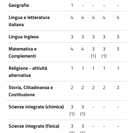
Geografia
1
-
-
-
-
Lingua e letteratura
4
4
4
4
4
italiana
Lingua inglese
3
3
3
3
3
Matematica e
4
4
3
3
3
Complementi
(1)
(1)
Religione - attività
1
1
1
1
1
alternative
Storia, Cittadinanza e
2
2
2
2
2
Costituzione
Scienze integrate (chimica)
3
3
-
-
-
(1)
(1)
Scienze integrate (fisica)
3
3
-
-
-
(1)
(1)