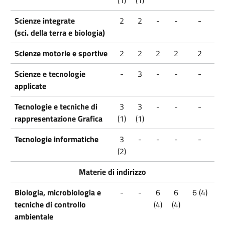
Scienze integrate
2
2
-
-
-
(sci. della terra e biologia)
Scienze motorie e sportive
2
2
2
2
2
Scienze e tecnologie
-
3
-
-
-
applicate
Tecnologie e tecniche di
3
3
-
-
-
rappresentazione Grafica
(1)
(1)
Tecnologie informatiche
3
-
-
-
-
(2)
Materie di indirizzo
Biologia, microbiologia e
-
-
6
6
6 (4)
tecniche di controllo
(4)
(4)
ambientale