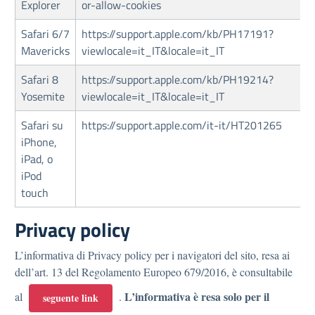
Explorer
or-allow-cookies
Safari 6/7
https://support.apple.com/kb/PH17191?
Mavericks
viewlocale=it_IT&locale=it_IT
Safari 8
https://support.apple.com/kb/PH19214?
Yosemite
viewlocale=it_IT&locale=it_IT
Safari su
https://support.apple.com/it-it/HT201265
iPhone,
iPad, o
iPod
touch
Privacy policy
L’informativa di Privacy policy per i navigatori del sito, resa ai
dell’art. 13 del Regolamento Europeo 679/2016, è consultabile
L’informativa è resa solo per il
al
.
seguente link