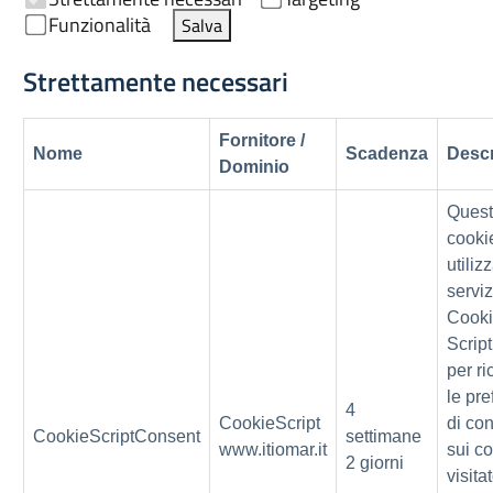
Funzionalità
Salva
Strettamente necessari
Fornitore /
Nome
Scadenza
Descr
Dominio
Ques
cooki
utiliz
serviz
Cooki
Scrip
per ri
le pr
4
CookieScript
di co
CookieScriptConsent
settimane
www.itiomar.it
sui co
2 giorni
visitat