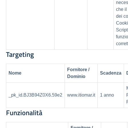
neces
che i
dei co
Cooki
Scrip
funzio
corre
Targeting
Fornitore /
Nome
Scadenza
Dominio
_pk_id.BJ3B94Z0X6.59e2
www.itiomar.it
1 anno
Funzionalità
Fornitore /