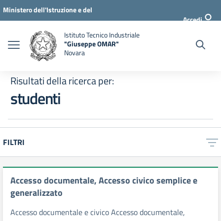
Vai al menu di navigazione
Vai ai contenuti
Vai al footer
Ministero dell'Istruzione e del
Accedi
Merito
Istituto Tecnico Industriale
"Giuseppe OMAR"
Novara
Risultati della ricerca per:
studenti
FILTRI
Risultati di ricerca
Accesso documentale, Accesso civico semplice e
generalizzato
Accesso documentale e civico Accesso documentale,