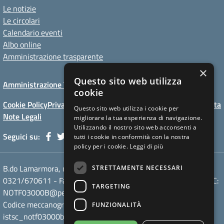
Le notizie
Le circolari
Calendario eventi
Albo online
Amministrazione trasparente
×
Questo sito web utilizza
Amministrazione Trasparente
Albo online
Privacy Policy
cookie
Cookie Policy
Privacy Policy website
Dichiarazioni di accessibilita
Questo sito web utilizza i cookie per
Note Legali
migliorare la tua esperienza di navigazione.
Utilizzando il nostro sito web acconsenti a
Seguici su:
tutti i cookie in conformità con la nostra
policy per i cookie.
Leggi di più
B.do Lamarmora, n° 12 - 28100 Novara (NO) - Tel
STRETTAMENTE NECESSARI
0321/670611 - Fax / - Mail: NOTF03000B@istruzione.it - PEC:
TARGETING
NOTF03000B@pec.istruzione.it
Codice meccanografico: NOTF03000B - Codice iPA:
FUNZIONALITÀ
istsc_notf03000b - C.F. 80010380030 - Codice univoco fatt.