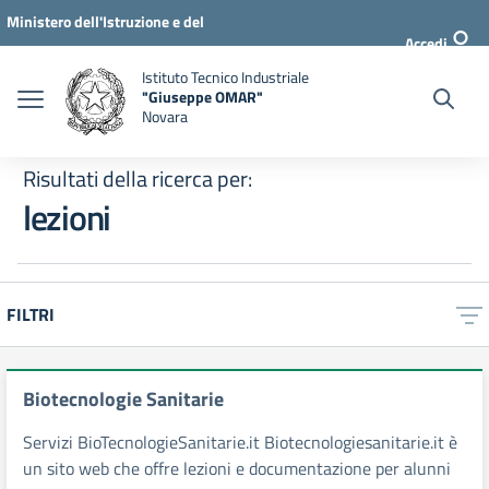
Vai al menu di navigazione
Vai ai contenuti
Vai al footer
Ministero dell'Istruzione e del
Accedi
Merito
Istituto Tecnico Industriale
"Giuseppe OMAR"
Novara
Risultati della ricerca per:
lezioni
FILTRI
Risultati di ricerca
Biotecnologie Sanitarie
Servizi BioTecnologieSanitarie.it Biotecnologiesanitarie.it è
un sito web che offre lezioni e documentazione per alunni