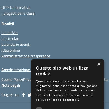
Offerta formativa
I progetti delle classi
Novità
Le notizie
Le circolari
Calendario eventi
Albo online
Amministrazione trasparente
×
Questo sito web utilizza
Amministrazione Trasparente
Albo online
Privacy Policy
cookie
Cookie Policy
Privacy Policy website
Dichiarazioni di accessibilita
Questo sito web utilizza i cookie per
Note Legali
migliorare la tua esperienza di navigazione.
Utilizzando il nostro sito web acconsenti a
Seguici su:
tutti i cookie in conformità con la nostra
policy per i cookie.
Leggi di più